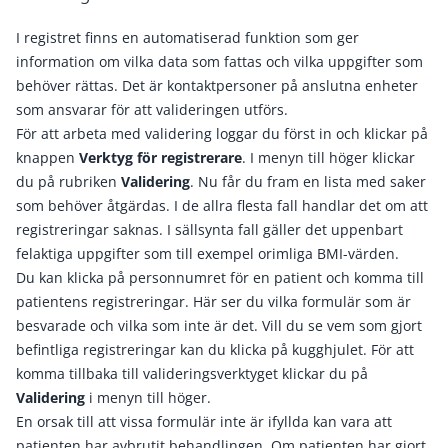
I registret finns en automatiserad funktion som ger
information om vilka data som fattas och vilka uppgifter som
behöver rättas. Det är kontaktpersoner på anslutna enheter
som ansvarar för att valideringen utförs.
För att arbeta med validering loggar du först in och klickar på
knappen
Verktyg för registrerare
. I menyn till höger klickar
du på rubriken
Validering
. Nu får du fram en lista med saker
som behöver åtgärdas. I de allra flesta fall handlar det om att
registreringar saknas. I sällsynta fall gäller det uppenbart
felaktiga uppgifter som till exempel orimliga BMI-värden.
Du kan klicka på personnumret för en patient och komma till
patientens registreringar. Här ser du vilka formulär som är
besvarade och vilka som inte är det. Vill du se vem som gjort
befintliga registreringar kan du klicka på kugghjulet. För att
komma tillbaka till valideringsverktyget klickar du på
Validering
i menyn till höger.
En orsak till att vissa formulär inte är ifyllda kan vara att
patienten har avbrutit behandlingen. Om patienten har gjort