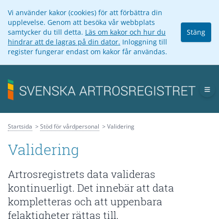
Vi använder kakor (cookies) för att förbättra din
upplevelse. Genom att besöka vår webbplats
samtycker du till detta.
Läs om kakor och hur du
Stäng
hindrar att de lagras på din dator.
Inloggning till
register fungerar endast om kakor får användas.
Op
Startsida
Stöd för vårdpersonal
Validering
Validering
Artrosregistrets data valideras
kontinuerligt. Det innebär att data
kompletteras och att uppenbara
felaktigheter rättas till.