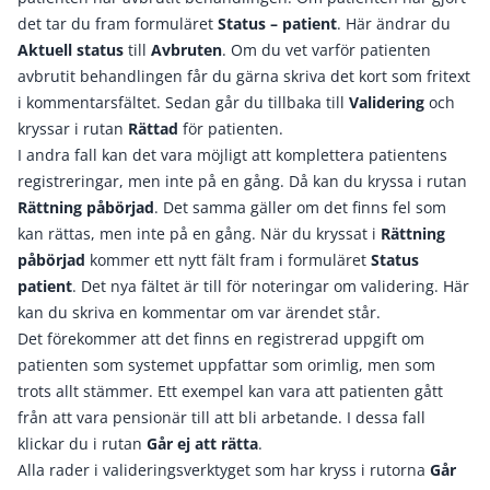
det tar du fram formuläret
Status – patient
. Här ändrar du
Aktuell status
till
Avbruten
. Om du vet varför patienten
avbrutit behandlingen får du gärna skriva det kort som fritext
i kommentarsfältet. Sedan går du tillbaka till
Validering
och
kryssar i rutan
Rättad
för patienten.
I andra fall kan det vara möjligt att komplettera patientens
registreringar, men inte på en gång. Då kan du kryssa i rutan
Rättning påbörjad
. Det samma gäller om det finns fel som
kan rättas, men inte på en gång. När du kryssat i
Rättning
påbörjad
kommer ett nytt fält fram i formuläret
Status
patient
. Det nya fältet är till för noteringar om validering. Här
kan du skriva en kommentar om var ärendet står.
Det förekommer att det finns en registrerad uppgift om
patienten som systemet uppfattar som orimlig, men som
trots allt stämmer. Ett exempel kan vara att patienten gått
från att vara pensionär till att bli arbetande. I dessa fall
klickar du i rutan
Går ej att rätta
.
Alla rader i valideringsverktyget som har kryss i rutorna
Går