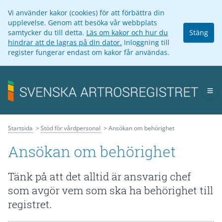
Vi använder kakor (cookies) för att förbättra din
upplevelse. Genom att besöka vår webbplats
samtycker du till detta.
Läs om kakor och hur du
Stäng
hindrar att de lagras på din dator.
Inloggning till
register fungerar endast om kakor får användas.
Op
Startsida
Stöd för vårdpersonal
Ansökan om behörighet
Ansökan om behörighet
Tänk på att det alltid är ansvarig chef
som avgör vem som ska ha behörighet till
registret.