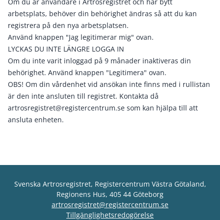
Om du är användare i Artrosregistret och har bytt
arbetsplats, behöver din behörighet ändras så att du kan
registrera på den nya arbetsplatsen.
Använd knappen "Jag legitimerar mig" ovan.
LYCKAS DU INTE LÄNGRE LOGGA IN
Om du inte varit inloggad på 9 månader inaktiveras din
behörighet. Använd knappen "Legitimera" ovan.
OBS! Om din vårdenhet vid ansökan inte finns med i rullistan
är den inte ansluten till registret. Kontakta då
artrosregistret@registercentrum.se
som kan hjälpa till att
ansluta enheten.
Svenska Artrosregistret, Registercentrum Västra Götaland,
Regionens Hus, 405 44 Göteborg
artrosregistret@registercentrum.se
Tillgänglighetsredogörelse