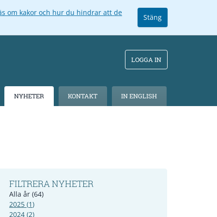
äs om kakor och hur du hindrar att de
Stäng
LOGGA IN
NYHETER
KONTAKT
IN ENGLISH
FILTRERA NYHETER
Alla år
(
64
)
2025
(
1
)
2024
(
2
)