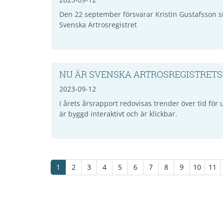
Den 22 september försvarar Kristin Gustafsson si
Svenska Artrosregistret
NU ÄR SVENSKA ARTROSREGISTRETS
2023-09-12
I årets årsrapport redovisas trender över tid för u
är byggd interaktivt och är klickbar.
1
2
3
4
5
6
7
8
9
10
11