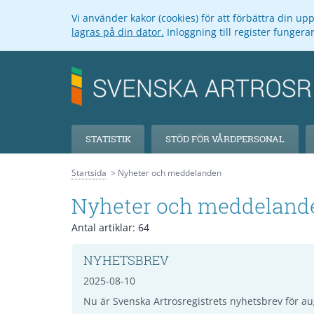
Vi använder kakor (cookies) för att förbättra din u
lagras på din dator.
Inloggning till register funger
STATISTIK
STÖD FÖR VÅRDPERSONAL
Startsida
Nyheter och meddelanden
Nyheter och meddeland
Antal artiklar:
64
NYHETSBREV
2025-08-10
Nu är Svenska Artrosregistrets nyhetsbrev för au