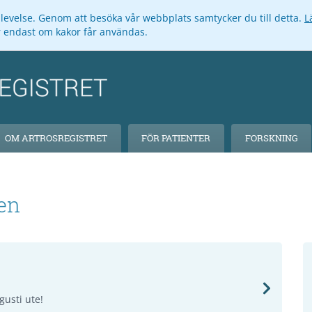
pplevelse. Genom att besöka vår webbplats samtycker du till detta.
L
ar endast om kakor får användas.
OM ARTROSREGISTRET
FÖR PATIENTER
FORSKNING
en
gusti ute!