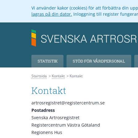
Vi använder kakor (cookies) för att förbättra din u
lagras på din dator.
Inloggning till register funger
STATISTIK
STÖD FÖR VÅRDPERSONAL
Startsida
Kontakt
Kontakt
Kontakt
artrosregistret@registercentrum.se
Postadress
Svenska Artrosregistret
Registercentrum Västra Götaland
Regionens Hus