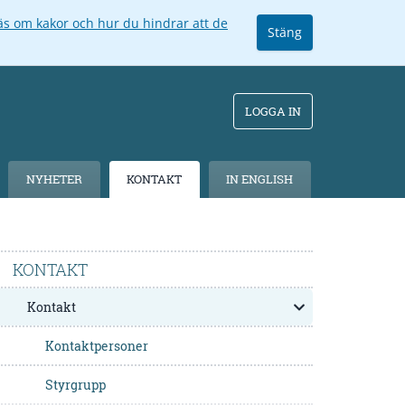
äs om kakor och hur du hindrar att de
Stäng
LOGGA IN
NYHETER
KONTAKT
IN ENGLISH
KONTAKT
Kontakt
Kontaktpersoner
Styrgrupp