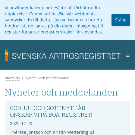
Vi använder kakor (cookies) för att förbättra din
upplevelse. Genom att besöka vår webbplats
samtycker du till detta.
Läs om kakor och hur du
Stäng
hindrar att de lagras på din dator.
Inloggning till
register fungerar endast om kakor får användas.
Op
Startsida
Nyheter och meddelanden
Nyheter och meddelanden
GOD JUL OCH GOTT NYTT ÅR
ÖNSKAR VI PÅ BOA-REGISTRET!
2022-12-20
Thérése Jönsson och Kristin Wetterling på