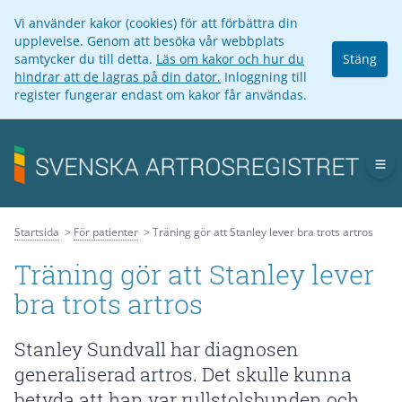
Vi använder kakor (cookies) för att förbättra din
upplevelse. Genom att besöka vår webbplats
samtycker du till detta.
Läs om kakor och hur du
Stäng
hindrar att de lagras på din dator.
Inloggning till
register fungerar endast om kakor får användas.
Op
Startsida
För patienter
Träning gör att Stanley lever bra trots artros
Träning gör att Stanley lever
bra trots artros
Stanley Sundvall har diagnosen
generaliserad artros. Det skulle kunna
betyda att han var rullstolsbunden och