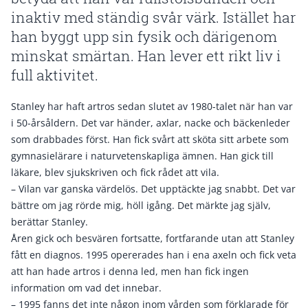
inaktiv med ständig svår värk. Istället har
han byggt upp sin fysik och därigenom
minskat smärtan. Han lever ett rikt liv i
full aktivitet.
Stanley har haft artros sedan slutet av 1980-talet när han var
i 50-årsåldern. Det var händer, axlar, nacke och bäckenleder
som drabbades först. Han fick svårt att sköta sitt arbete som
gymnasielärare i naturvetenskapliga ämnen. Han gick till
läkare, blev sjukskriven och fick rådet att vila.
– Vilan var ganska värdelös. Det upptäckte jag snabbt. Det var
bättre om jag rörde mig, höll igång. Det märkte jag själv,
berättar Stanley.
Åren gick och besvären fortsatte, fortfarande utan att Stanley
fått en diagnos. 1995 opererades han i ena axeln och fick veta
att han hade artros i denna led, men han fick ingen
information om vad det innebar.
– 1995 fanns det inte någon inom vården som förklarade för