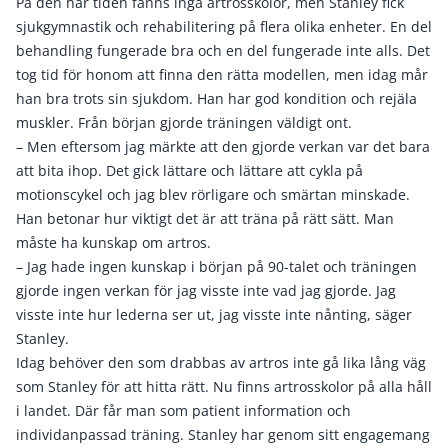
På den här tiden fanns inga artrosskolor, men Stanley fick
sjukgymnastik och rehabilitering på flera olika enheter. En del
behandling fungerade bra och en del fungerade inte alls. Det
tog tid för honom att finna den rätta modellen, men idag mår
han bra trots sin sjukdom. Han har god kondition och rejäla
muskler. Från början gjorde träningen väldigt ont.
– Men eftersom jag märkte att den gjorde verkan var det bara
att bita ihop. Det gick lättare och lättare att cykla på
motionscykel och jag blev rörligare och smärtan minskade.
Han betonar hur viktigt det är att träna på rätt sätt. Man
måste ha kunskap om artros.
– Jag hade ingen kunskap i början på 90-talet och träningen
gjorde ingen verkan för jag visste inte vad jag gjorde. Jag
visste inte hur lederna ser ut, jag visste inte nånting, säger
Stanley.
Idag behöver den som drabbas av artros inte gå lika lång väg
som Stanley för att hitta rätt. Nu finns artrosskolor på alla håll
i landet. Där får man som patient information och
individanpassad träning. Stanley har genom sitt engagemang