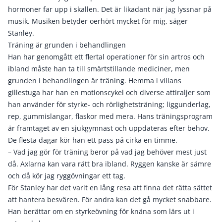
hormoner far upp i skallen. Det är likadant när jag lyssnar på
musik. Musiken betyder oerhört mycket för mig, säger
Stanley.
Träning är grunden i behandlingen
Han har genomgått ett flertal operationer för sin artros och
ibland måste han ta till smärtstillande mediciner, men
grunden i behandlingen är träning. Hemma i villans
gillestuga har han en motionscykel och diverse attiraljer som
han använder för styrke- och rörlighetsträning; liggunderlag,
rep, gummislangar, flaskor med mera. Hans träningsprogram
är framtaget av en sjukgymnast och uppdateras efter behov.
De flesta dagar kör han ett pass på cirka en timme.
– Vad jag gör för träning beror på vad jag behöver mest just
då. Axlarna kan vara rätt bra ibland. Ryggen kanske är sämre
och då kör jag ryggövningar ett tag.
För Stanley har det varit en lång resa att finna det rätta sättet
att hantera besvären. För andra kan det gå mycket snabbare.
Han berättar om en styrkeövning för knäna som lärs ut i