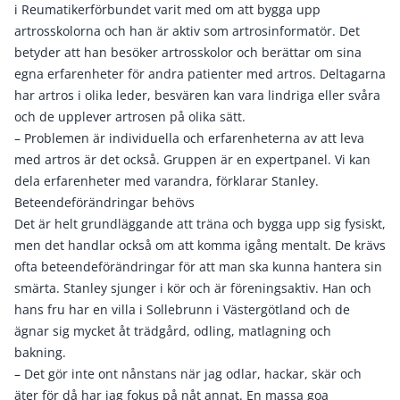
i Reumatikerförbundet varit med om att bygga upp
artrosskolorna och han är aktiv som artrosinformatör. Det
betyder att han besöker artrosskolor och berättar om sina
egna erfarenheter för andra patienter med artros. Deltagarna
har artros i olika leder, besvären kan vara lindriga eller svåra
och de upplever artrosen på olika sätt.
– Problemen är individuella och erfarenheterna av att leva
med artros är det också. Gruppen är en expertpanel. Vi kan
dela erfarenheter med varandra, förklarar Stanley.
Beteendeförändringar behövs
Det är helt grundläggande att träna och bygga upp sig fysiskt,
men det handlar också om att komma igång mentalt. De krävs
ofta beteendeförändringar för att man ska kunna hantera sin
smärta. Stanley sjunger i kör och är föreningsaktiv. Han och
hans fru har en villa i Sollebrunn i Västergötland och de
ägnar sig mycket åt trädgård, odling, matlagning och
bakning.
– Det gör inte ont nånstans när jag odlar, hackar, skär och
äter för då har jag fokus på nåt annat. En massa goa