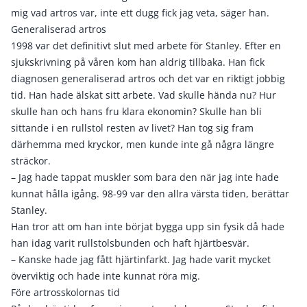
mig vad artros var, inte ett dugg fick jag veta, säger han.
Generaliserad artros
1998 var det definitivt slut med arbete för Stanley. Efter en
sjukskrivning på våren kom han aldrig tillbaka. Han fick
diagnosen generaliserad artros och det var en riktigt jobbig
tid. Han hade älskat sitt arbete. Vad skulle hända nu? Hur
skulle han och hans fru klara ekonomin? Skulle han bli
sittande i en rullstol resten av livet? Han tog sig fram
därhemma med kryckor, men kunde inte gå några längre
sträckor.
– Jag hade tappat muskler som bara den när jag inte hade
kunnat hålla igång. 98-99 var den allra värsta tiden, berättar
Stanley.
Han tror att om han inte börjat bygga upp sin fysik då hade
han idag varit rullstolsbunden och haft hjärtbesvär.
– Kanske hade jag fått hjärtinfarkt. Jag hade varit mycket
överviktig och hade inte kunnat röra mig.
Före artrosskolornas tid