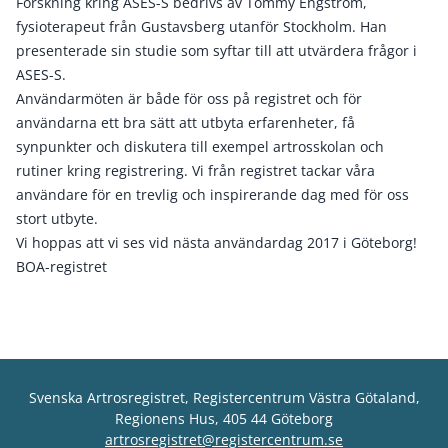
Forskning kring ASES-S bedrivs av Tommy Engström,
fysioterapeut från Gustavsberg utanför Stockholm. Han
presenterade sin studie som syftar till att utvärdera frågor i
ASES-S.
Användarmöten är både för oss på registret och för
användarna ett bra sätt att utbyta erfarenheter, få
synpunkter och diskutera till exempel artrosskolan och
rutiner kring registrering. Vi från registret tackar våra
användare för en trevlig och inspirerande dag med för oss
stort utbyte.
Vi hoppas att vi ses vid nästa användardag 2017 i Göteborg!
BOA-registret
Svenska Artrosregistret, Registercentrum Västra Götaland,
Regionens Hus, 405 44 Göteborg
artrosregistret@registercentrum.se