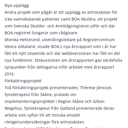
Nya upplägg
Andra projekt som pågår är ett upplägg av artrosskolan för
icke-svensktalande patienter samt BOA Skuldra, ett projekt
som Svenska Skulder- och Armbågsregistret utför och där
BOA-registret fungerar som rådgivare.
Monika Hellstrand, utvecklingsledare på Registercentrum
Västra Götaland, visade BOA:s nya årsrapport som i år har
fått ett nytt utseende och där webbversionen har fått en del
nya funktioner. Diskussionen om årsrapporten gav värdefulla
synpunkter från deltagarna inför arbetet med årsrapport
2016.
Förbättringsprojekt
Två förbättringsprojekt presenterades: Thérése Jönsson,
fysioterapeut från Skåne, pratade om
implementeringsprojektet i Region Skåne och Gittan
Wegelius, fysioterapeut från Gotland presenterade deras
arbete som syftar till att minska antalet
röntgenundersökningar före artrosskolan.