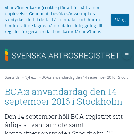
Vi använder kakor (cookies) för att förbättra din
upplevelse. Genom att besöka vår webbplats
samtycker du till detta.
Läs om kakor och hur du
Stäng
hindrar att de lagras på din dator.
Inloggning till
register fungerar endast om kakor får användas.
Op
Startsida
Nyheter
BOA:s användardag den 14 september 2016 i Stockholm
BOA:s användardag den 14
september 2016 i Stockholm
Den 14 september höll BOA-registret sitt
årliga användarmöte samt
kontaktpersonsmöte i Stockholm. 75